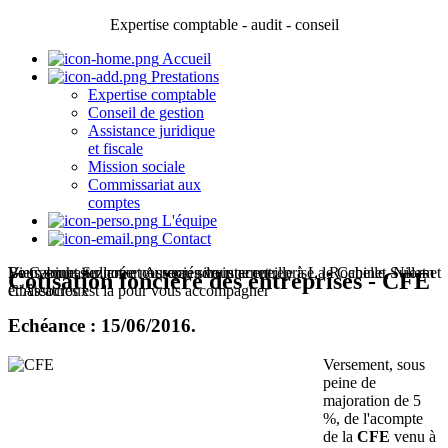
Expertise comptable - audit - conseil
Accueil
Prestations
Expertise comptable
Conseil de gestion
Assistance juridique
et fiscale
Mission sociale
Commissariat aux
comptes
L'équipe
Contact
Le Cabinet Sullam et Associés vous accueille à La Rochelle, Niort et
Bienvenue sur notre nouveau site internet
Vous souhaitez créer ou reprendre une entreprise, le Cabinet Sullam
Cotisation foncière des entreprises - CFE
Châteauroux
et Associés est là pour vous accompagner
Echéance : 15/06/2016.
Versement, sous
peine de
majoration de 5
%, de l'acompte
de la
CFE
venu à