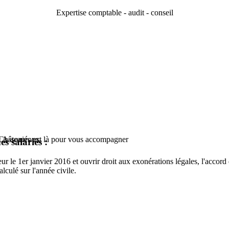
Expertise comptable - audit - conseil
t Châteauroux
et Associés est là pour vous accompagner
s salariés :
ur le 1er janvier 2016 et ouvrir droit aux exonérations légales, l'accord
alculé sur l'année civile.