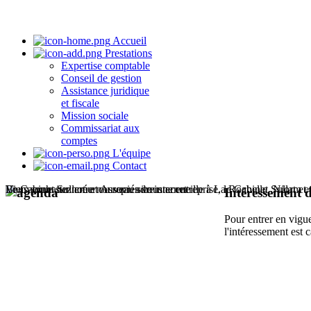
Accueil
Prestations
Expertise comptable
Conseil de gestion
Assistance juridique
et fiscale
Mission sociale
Commissariat aux
comptes
L'équipe
Contact
Le Cabinet Sullam et Associés vous accueille à La Rochelle, Niort e
Bienvenue sur notre nouveau site internet
Vous souhaitez créer ou reprendre une entreprise, le Cabinet Sullam 
Intéressement de
Pour entrer en vigue
l'intéressement est c